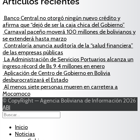
Artículos recientes
Banco Central no otorgó ningún nuevo crédito y
afirma que “dejó de ser la caja chica del Gobierno”
Carnaval paceño moverá 100 millones de bolivianos y
se extenderá hasta marzo
Contraloría anuncia auditoría de la “salud financiera”
de las empresas públicas
La Administración de Servicios Portuarios alcanza un
ingreso récord de Bs 9,4 millones en enero
Aplicación de Centro de Gobierno en Bolivia
desburocratizará el Estado
Al menos siete personas mueren en carretera a
Mocomoco
© CopyRight — Agencia Boliviana de Información 2026
ABI
Inicio
Noticias