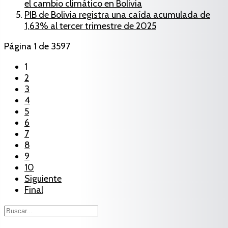
el cambio climático en Bolivia
PIB de Bolivia registra una caída acumulada de
1,63% al tercer trimestre de 2025
Página 1 de 3597
1
2
3
4
5
6
7
8
9
10
Siguiente
Final