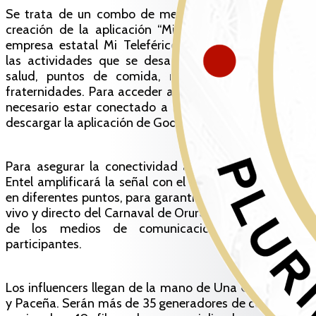
Se trata de un combo de medidas. La primera es la
creación de la aplicación “Mi Carnaval” gracias a la
empresa estatal Mi Teleférico que permitirá conocer
las actividades que se desarrollarán, los centros de
salud, puntos de comida, mapas y el ingreso de
fraternidades. Para acceder a esta información, no es
necesario estar conectado a internet, pero sí se debe
descargar la aplicación de Google Play.
Para asegurar la conectividad a internet, la empresa
Entel amplificará la señal con el uso de tecnología 5G
en diferentes puntos, para garantizar la transmisión en
vivo y directo del Carnaval de Oruro al mundo a través
de los medios de comunicación, influencers y
participantes.
Los influencers llegan de la mano de Una Gran Nación
y Paceña. Serán más de 35 generadores de contenidos