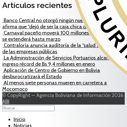
Artículos recientes
Banco Central no otorgó ningún nuevo crédito y
afirma que “dejó de ser la caja chica del Gobierno”
Carnaval paceño moverá 100 millones de bolivianos y
se extenderá hasta marzo
Contraloría anuncia auditoría de la “salud financiera”
de las empresas públicas
La Administración de Servicios Portuarios alcanza un
ingreso récord de Bs 9,4 millones en enero
Aplicación de Centro de Gobierno en Bolivia
desburocratizará el Estado
Al menos siete personas mueren en carretera a
Mocomoco
© CopyRight — Agencia Boliviana de Información 2026
ABI
Inicio
Noticias