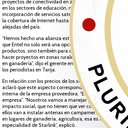
proyectos de conectividad en zonas rurales, así como
en los sectores de educación, minería y ganadería. La
incorporación de servicios satelitales permitirá ampliar
la cobertura de Internet hasta las regiones más
alejadas del país.
“Hemos hecho una alianza estratégica con ellos, así
que Entel no solo será una opción para vender sus
productos, sino también para conjuntamente con ellos
hacer proyectos en zonas rurales, educación, minería y
en ganadería”, dijo el gerente en un breve contacto con
los periodistas en Tarija.
En relación con los precios de los servicios, Del Solar
aclaró que este aspecto corresponde a la política
interna de la empresa proveedora. “Es un tema de la
empresa”. “Nosotros vamos a manejar proyectos de
impacto social, que no tienen que ver con los precios;
ellos van a instalar antenas en campamentos mineros,
en lugares de ganadería, agricultura, esa es la
especialidad de Starlink”, explicó.