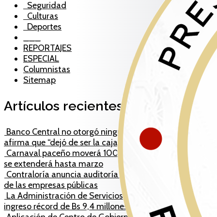
Seguridad
Culturas
Deportes
___
REPORTAJES
ESPECIAL
Columnistas
Sitemap
Artículos recientes
Banco Central no otorgó ningún nuevo crédito y
afirma que “dejó de ser la caja chica del Gobierno”
Carnaval paceño moverá 100 millones de bolivianos y
se extenderá hasta marzo
Contraloría anuncia auditoría de la “salud financiera”
de las empresas públicas
La Administración de Servicios Portuarios alcanza un
ingreso récord de Bs 9,4 millones en enero
Aplicación de Centro de Gobierno en Bolivia