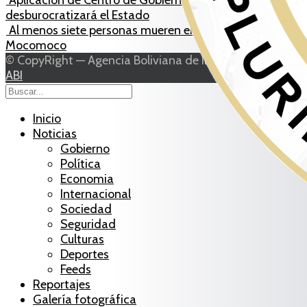
desburocratizará el Estado
Al menos siete personas mueren en carretera a
Mocomoco
© CopyRight — Agencia Boliviana de Información 2026
ABI
Inicio
Noticias
Gobierno
Política
Economia
Internacional
Sociedad
Seguridad
Culturas
Deportes
Feeds
Reportajes
Galería fotográfica