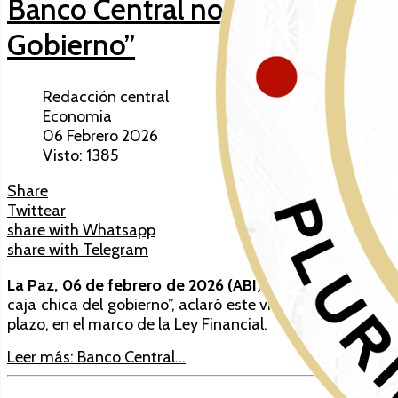
Banco Central no otorgó ningún 
Gobierno”
Redacción central
Economia
06 Febrero 2026
Visto: 1385
Share
Twittear
share with Whatsapp
share with Telegram
La Paz, 06 de febrero de 2026 (ABI)
. – El Banco Centra
caja chica del gobierno”, aclaró este viernes su preside
plazo, en el marco de la Ley Financial.
Leer más: Banco Central...