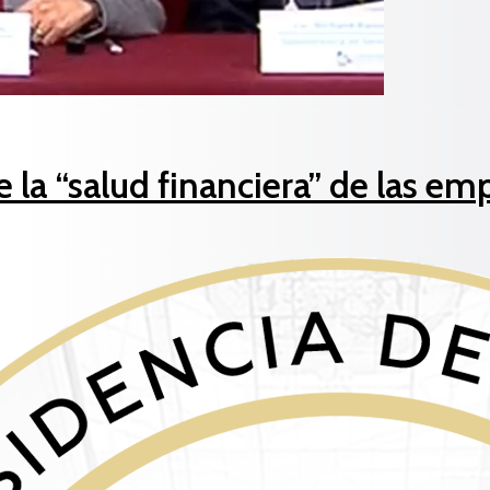
e la “salud financiera” de las em
 general del Estado, Sandra Quiroga, anunció que se tiene 