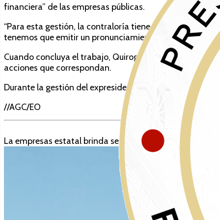
financiera” de las empresas públicas.
“Para esta gestión, la contraloría tiene previsto realiz
tenemos que emitir un pronunciamiento sobre la salud fi
Cuando concluya el trabajo, Quiroga señaló que se podrá 
acciones que correspondan.
Durante la gestión del expresidente Luis Arce hubo cues
//AGC/EO
La empresas estatal brinda servicios portuarios. Foto: A