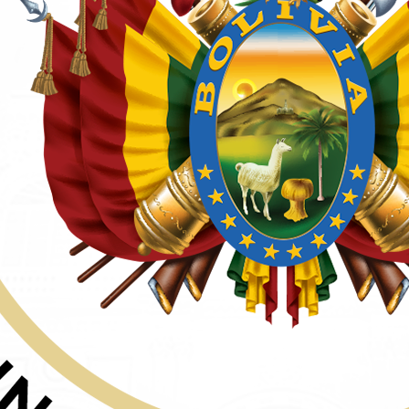
nuevo crédito y afirma que “dejó
l de Bolivia (BCB) no otorgó ningún nuevo préstamo al Teso
nte, David Espinoza, respecto al crédito extraordinario qu