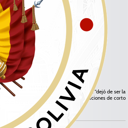
 de ser la caja chica del
ro General de la Nación (TGN), por lo que “dejó de ser la
e otorgó el ente emisor al TGN para obligaciones de corto