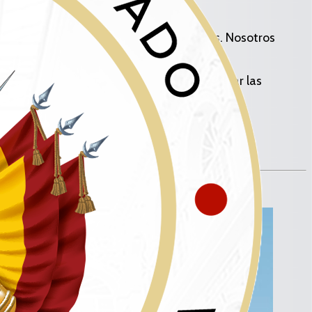
blicas, es el compromiso que tenemos todos. Nosotros
ubo déficit. La Contraloría podrá recomendar las
tatales por su situación de sostenibilidad.