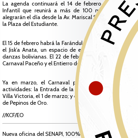
La agenda continuará el 14 de febrero con el Corso
Infantil que reunirá a más de 100 mil niños, estos
alegrarán el día desde la Av. Mariscal Santa Cruz hasta
la Plaza del Estudiante.
El 15 de febrero habrá la Farándula de los Pepinos; el 16,
el Jisk’a Anata, un espacio de expresión de todas las
danzas bolivianas. El 22 de febrero será la Retreta del
Carnaval Paceño y el Entierro del Pepino.
Ya en marzo, el Carnaval paceño cerrará con dos
actividades: la Entrada de la Córcova del Carnaval en
Villa Victoria, el 1 de marzo; y el 13 de marzo, la Entrega
de Pepinos de Oro.
//KCF/EO
Nueva oficina del SENAPI, 100% digital en el norte de