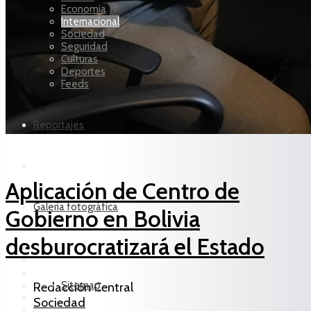
Economia
Internacional
Sociedad
Seguridad
Culturas
Deportes
Feeds
Reportajes
Aplicación de Centro de
Galería fotográfica
Gobierno en Bolivia
desburocratizará el Estado
Sitemap
Redacción Central
Sociedad