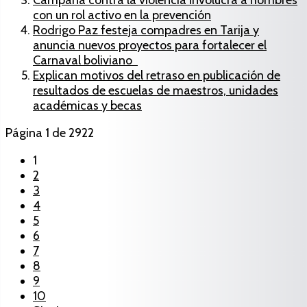
con un rol activo en la prevención
Rodrigo Paz festeja compadres en Tarija y
anuncia nuevos proyectos para fortalecer el
Carnaval boliviano
Explican motivos del retraso en publicación de
resultados de escuelas de maestros, unidades
académicas y becas
Página 1 de 2922
1
2
3
4
5
6
7
8
9
10