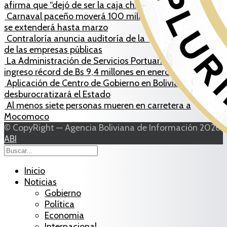
afirma que “dejó de ser la caja chica del Gobierno”
Carnaval paceño moverá 100 millones de bolivianos y
se extenderá hasta marzo
Contraloría anuncia auditoría de la “salud financiera”
de las empresas públicas
La Administración de Servicios Portuarios alcanza un
ingreso récord de Bs 9,4 millones en enero
Aplicación de Centro de Gobierno en Bolivia
desburocratizará el Estado
Al menos siete personas mueren en carretera a
Mocomoco
© CopyRight — Agencia Boliviana de Información 2026
ABI
Inicio
Noticias
Gobierno
Política
Economia
Internacional