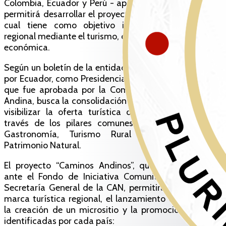
Colombia, Ecuador y Perú - aprobaron la Decisión que
permitirá desarrollar el proyecto “Caminos Andinos”, el
cual tiene como objetivo impulsar la integración
regional mediante el turismo, como eje de recuperación
económica.
Según un boletín de la entidad, la iniciativa promovida
por Ecuador, como Presidencia Pro Tempore de la CAN,
que fue aprobada por la Comisión de la Comunidad
Andina, busca la consolidación de multi-destinos, para
visibilizar la oferta turística de la región andina a
través de los pilares comunes: Patrimonio Cultural,
Gastronomía, Turismo Rural y Comunitario, y
Patrimonio Natural.
El proyecto “Caminos Andinos”, que fue presentado
ante el Fondo de Iniciativa Comunitaria (FIC) de la
Secretaría General de la CAN, permitirá financiar una
marca turística regional, el lanzamiento del producto,
la creación de un micrositio y la promoción de rutas
identificadas por cada país: